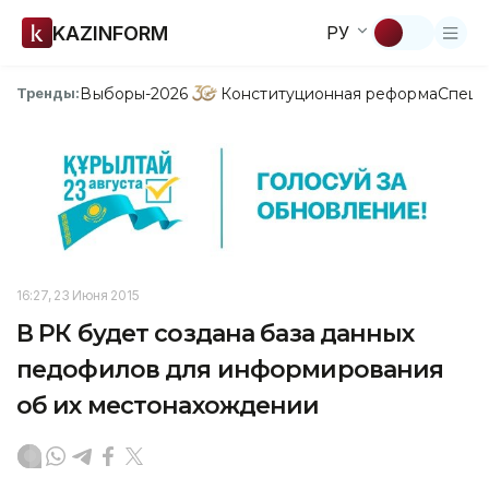
KAZINFORM
РУ
Выборы-2026
Конституционная реформа
Спецп
Тренды:
16:27, 23 Июня 2015
В РК будет создана база данных
педофилов для информирования
об их местонахождении