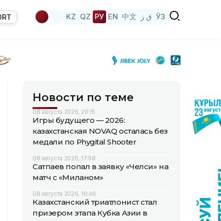
KZ
QZ
РУ
EN
中文
ق ز
ЎЗ
ORT
Новости по теме
08 августа 2026, 20:15
Игры будущего — 2026:
казахстанская NOVAQ осталась без
медали по Phygital Shooter
08 августа 2026, 17:58
Сатпаев попал в заявку «Челси» на
матч с «Миланом»
08 августа 2026, 16:46
Казахстанский триатлонист стал
призером этапа Кубка Азии в