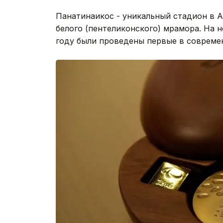
Панатинаикос - уникальный стадион в А
белого (пентеликонского) мрамора. На н
году были проведены первые в совреме