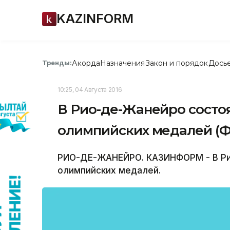
KAZINFORM
Акорда
Назначения
Закон и порядок
Дось
Тренды:
10:25, 04 Августа 2016
В Рио-де-Жанейро состо
олимпийских медалей (
РИО-ДЕ-ЖАНЕЙРО. КАЗИНФОРМ - В Ри
олимпийских медалей.