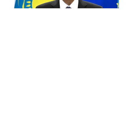
Снимок экрана
«Спустя десятилетие после подписания в 2015
году Соглашения о расширенном партнерстве
и сотрудничестве (СРПС) Европейский союз
сегодня является крупнейшим торговым
и инвестиционным партнером Казахстана.
Тысячи европейских компаний успешно работают
в нашей стране, получая прибыль и выгоды
для Европы и одновременно способствуя
модернизации и диверсификации нашей
экономики.
Это было и остается большим достижением.
Но достаточно ли этого в стремительно
меняющемся мире? Полагаю, что нет.