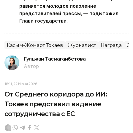
равняется молодое поколение
представителей прессы, — подытожил
Глава государства.
Касым-Жомарт Токаев
Журналист
Награда
С
Гульжан Тасмаганбетова
Автор
18:11, 22 Июня 2026
От Среднего коридора до ИИ:
Токаев представил видение
сотрудничества с ЕС