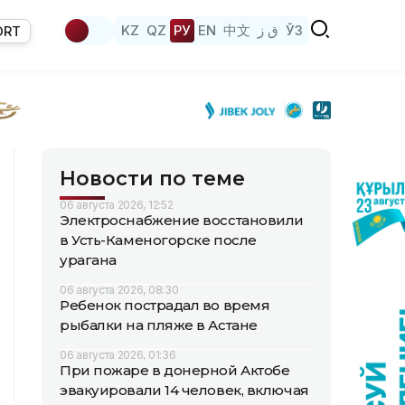
KZ
QZ
РУ
EN
中文
ق ز
ЎЗ
ORT
Новости по теме
06 августа 2026, 12:52
Электроснабжение восстановили
в Усть-Каменогорске после
урагана
06 августа 2026, 08:30
Ребенок пострадал во время
рыбалки на пляже в Астане
06 августа 2026, 01:36
При пожаре в донерной Актобе
эвакуировали 14 человек, включая