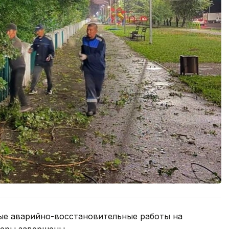
ые аварийно-восстановительные работы на
феры завершены.