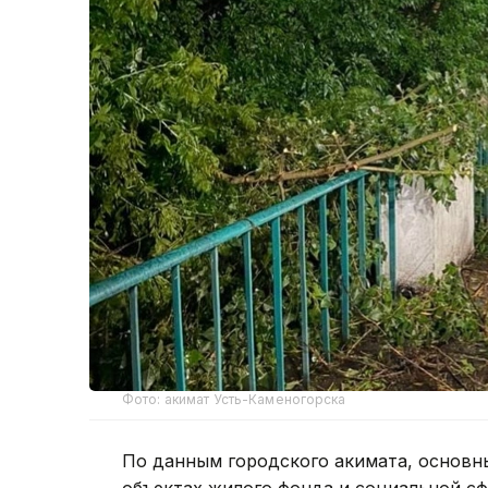
Фото: акимат Усть-Каменогорска
По данным городского акимата, основн
объектах жилого фонда и социальной с