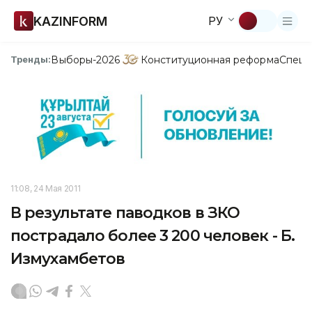
KAZINFORM
РУ
Выборы-2026
Конституционная реформа
Спецп
Тренды:
11:08, 24 Мая 2011
В результате паводков в ЗКО
пострадало более 3 200 человек - Б.
Измухамбетов