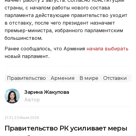
начнет работу 2 августа. Согласно Конституции
страны, с началом работы нового состава
парламента действующее правительство уходит
в отставку, после чего президент назначает
премьер-министра, избранного парламентским
большинством.
Ранее сообщалось, что Армения
начала выбирать
новый парламент.
Правительство
Армения
В мире
Отставки
П
Зарина Жакупова
Автор
21:31, 23 Июля 2026
Правительство РК усиливает меры