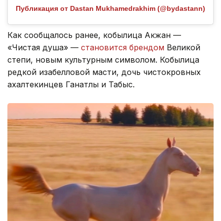
Публикация от Dastan Mukhamedrakhim (@bydastann)
Как сообщалось ранее, кобылица Акжан —
«Чистая душа» —
становится брендом
Великой
степи, новым культурным символом. Кобылица
редкой изабелловой масти, дочь чистокровных
ахалтекинцев Ганатлы и Табыс.