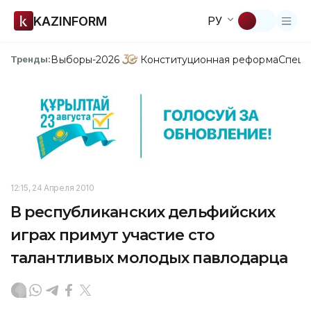
KAZINFORM
РУ
Выборы-2026
Конституционная реформа
Спецп
Тренды:
12:15, 24 Апреля 2010
В республиканских дельфийских
играх примут участие сто
талантливых молодых павлодарца