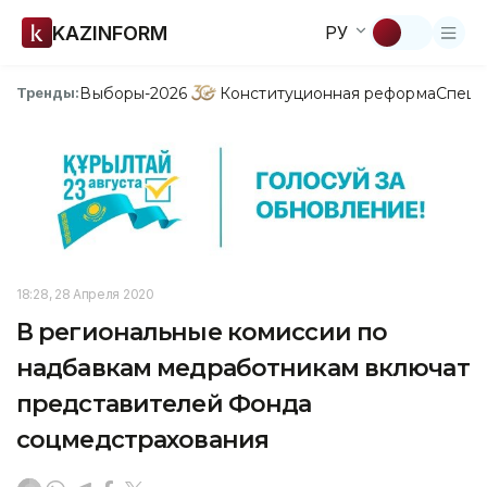
KAZINFORM
РУ
Выборы-2026
Конституционная реформа
Спецп
Тренды:
18:28, 28 Апреля 2020
В региональные комиссии по
надбавкам медработникам включат
представителей Фонда
соцмедстрахования