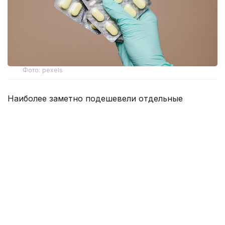
Фото: pexels
Наиболее заметно подешевели отдельные
антибиотики, препараты от сердечно-сосудистых
заболеваний и болезней желудочно-кишечного
тракта.
По данным Минздрава, прежнюю стоимость
сохранили 1 267 препаратов. При этом у 147
лекарств цены снизились более чем на 20%, еще
у 198 — на 10–20%, а у 244 препаратов — на 5–
10%.
В числе подешевевших препаратов — лекарства,