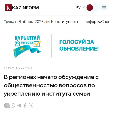
KAZINFORM
РУ
Выборы-2026
Конституционная реформа
Спецп
Тренды:
17:10, 25 Июня 2021
В регионах начато обсуждение с
общественностью вопросов по
укреплению института семьи