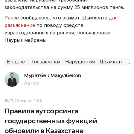
законодательства на сумму 25 миллионов тенге.
Ранее сообщалось, что акимат Шымкента
дал
разъяснение
по поводу средств,
израсходованных на ролики, посвященные
Наурыз мейрамы.
Бюджет
Госзакупки
Нарушения
Шымкент
Д
Муратбек Макулбеков
Автор
16:27, 20 Апреля 2026
Правила аутсорсинга
государственных функций
обновили в Казахстане