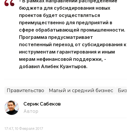
- В рамках направлений распределение
бюджета для субсидирования новых
проектов будет осуществляться
преимущественно для предприятий в
сфере обрабатывающей промышленности.
Программа предусматривает
постепенный переход от субсидирования к
инструментам гарантирования и иным
мерам нефинансовой поддержки, -
добавил Алибек Куантыров.
Правительство
Малый и средний бизнес
Бизн
Серик Сабеков
Автор
17:47, 10 Февраля 2017