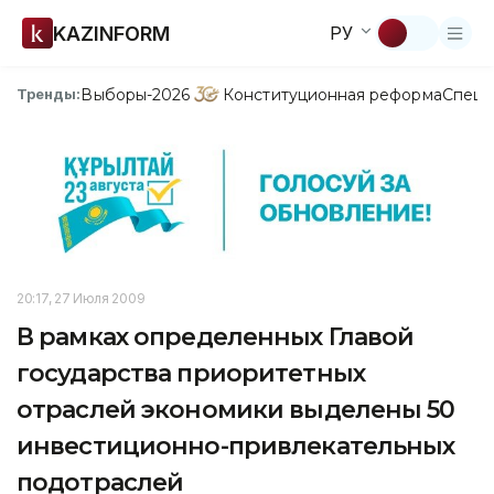
KAZINFORM
РУ
Выборы-2026
Конституционная реформа
Спецп
Тренды:
20:17, 27 Июля 2009
В рамках определенных Главой
государства приоритетных
отраслей экономики выделены 50
инвестиционно-привлекательных
подотраслей