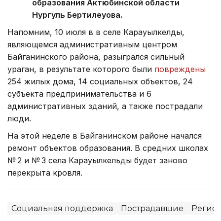
образования Актюбинской области
Нургуль Бертилеуова.
Напомним, 10 июля в в селе Карауылкелды,
являющемся административным центром
Байганинского района, разыгрался сильный
ураган, в результате которого были
повреждены
254 жилых дома, 14 социальных объектов, 24
субъекта предпринимательства и 6
административных зданий, а также пострадали
люди.
На этой неделе в Байганинском районе начался
ремонт объектов образования. В средних школах
№ 2 и № 3 села Карауылкельды будет заново
перекрыта кровля.
Социальная поддержка
Пострадавшие
Регион