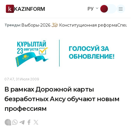
KAZINFORM
РУ
Выборы-2026
Конституционная реформа
Спецп
Тренды:
07:47, 31 Июля 2009
В рамках Дорожной карты
безработных Аксу обучают новым
профессиям