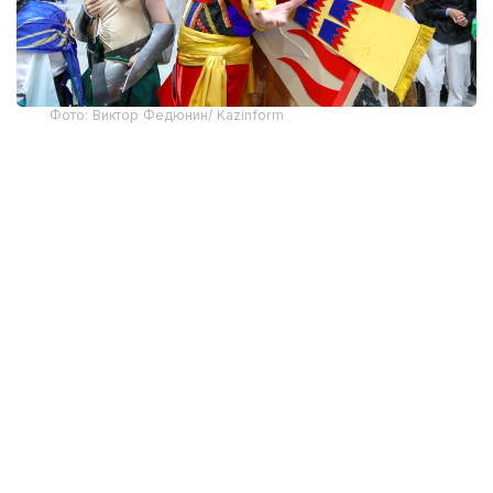
Фото: Виктор Федюнин/ Kazinform
После рекордного старта фестиваль продолжил
набирать обороты. Напомним, в первый день
Comic Con Astana
посетили
около 16 тысяч
человек. Во второй день поток гостей оказался
еще больше: с самого утра у входов и внутри
площадок было многолюдно, а программа
продолжала собирать поклонников комиксов, игр,
кино и аниме.
Несмотря на большое количество посетителей,
фестиваль сохранял свою динамику. Люди
перемещались между сценами, тематическими
зонами и выставочными площадками,