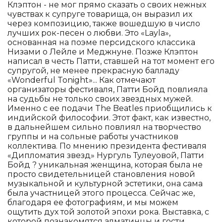
Клэптон - не мог прямо сказать о своих нежных
чувствах к супруге товарища, он выразил их
через композицию, также вошедшую в число
лучших рок-песен о любви. Это «Layla»,
основанная на поэме персидского классика
Низами о Лейле и Меджнуне. Позже Клэптон
написал в честь Патти, ставшей на тот момент его
супругой, не менее прекрасную балладу
«Wonderful Tonight»... Как отмечают
организаторы фестиваля, Патти Бойд повлияла
на судьбы не только своих звездных мужей.
Именно с ее подачи The Beatles приобщились к
индийской философии. Этот факт, как известно,
в дальнейшем сильно повлиял на творчество
группы и на сольные работы участников
коллектива. По мнению президента фестиваля
«Дипломатия звезд» Нургуль Тулеуовой, Патти
Бойд ? уникальная женщина, которая была не
просто свидетельницей становления новой
музыкальной и культурной эстетики, она сама
была участницей этого процесса. Сейчас же,
благодаря ее фотографиям, и мы можем
ощутить дух той золотой эпохи рока. Выставка, с
которой познакомятся алматинцы и гости