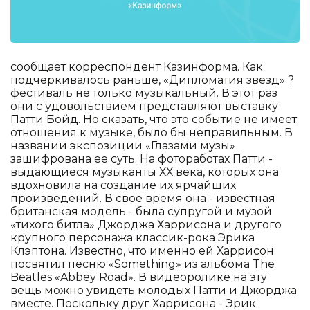
сообщает корреспондент Казинформа. Как
подчеркивалось раньше, «Дипломатия звезд» ?
фестиваль не только музыкальный. В этот раз
они с удовольствием представляют выставку
Патти Бойд. Но сказать, что это событие не имеет
отношения к музыке, было бы неправильным. В
названии экспозиции «Глазами музы»
зашифрована ее суть. На фотоработах Патти -
выдающиеся музыканты ХХ века, которых она
вдохновила на создание их ярчайших
произведений. В свое время она - известная
британская модель - была супругой и музой
«тихого битла» Джорджа Харрисона и другого
крупного персонажа классик-рока Эрика
Клэптона. Известно, что именно ей Харрисон
посвятил песню «Something» из альбома The
Beatles «Abbey Road». В видеоролике на эту
вещь можно увидеть молодых Патти и Джорджа
вместе. Поскольку друг Харрисона - Эрик