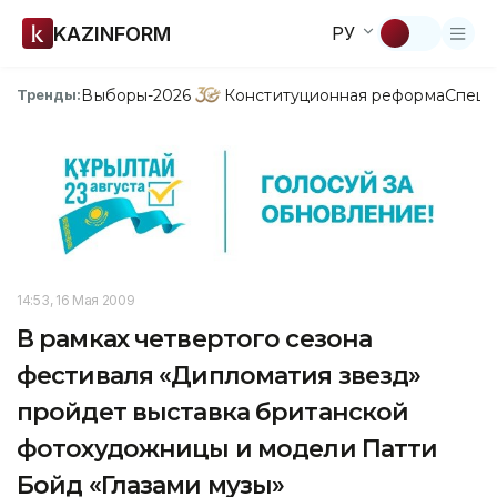
KAZINFORM
РУ
Выборы-2026
Конституционная реформа
Спецп
Тренды:
14:53, 16 Мая 2009
В рамках четвертого сезона
фестиваля «Дипломатия звезд»
пройдет выставка британской
фотохудожницы и модели Патти
Бойд «Глазами музы»