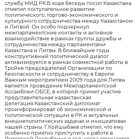
службу МИД РК.В ходе беседы посол Казахстана
отметил поступательное развитие
политического, торгово-экономического и
культурного сотрудничества между Казахстаном
и Литвой. Он особо подчеркнул
межпарламентские контакты и активное
взаимодействие в рамках группы дружбы и
сотрудничества между парламентами
Казахстана и Литвы. В ближайшие годы
конструктивный политический диалог
активизируется в рамках совместной работы в
Тройке председателей Организации по
безопасности и сотрудничеству в Европе.
Важным мероприятием 2009 года для Литвы
является проведение Межпарламентской
Ассамблеи ОБСЕ, в которой примет участие
представительная казахстанская
делегация.Казахстанский дипломат
проинформировал об экономической и
политической ситуации в РК и актуальных
внешнеполитических задачах и инициативах
нашей страны. Г.Койшыбаев отметил, что ему
особенно приятно приступить к работе в
Литовской Республике в год, когда отмечается