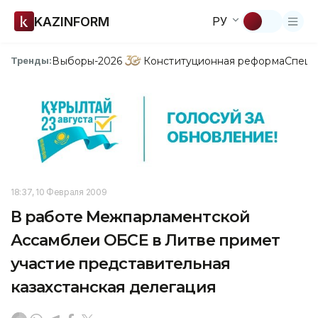
KAZINFORM
РУ
Выборы-2026
Конституционная реформа
Спецп
Тренды:
18:37, 10 Февраля 2009
В работе Межпарламентской
Ассамблеи ОБСЕ в Литве примет
участие представительная
казахстанская делегация