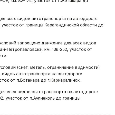
», км. 82-174, участок от г.Жетикара до
для всех видов автотранспорта на автодороге
, участок от границы Карагандинской области до
 условий запрещено движение для всех видов
н-Петропавловск», км. 138-252, участок от
сти.
условий (снег, метель, ограничение видимости)
х видов автотранспорта на автодороге
асток от п.Ботакара до г.Каркаралинск.
для всех видов автотранспорта на автодороге
32, участок от п.Аулиеколь до границы