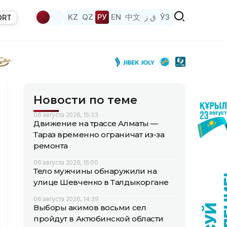
KZ
QZ
РУ
EN
中文
ق ز
ЎЗ
ORT
Новости по теме
06 августа 2026, 15:33
Движение на трассе Алматы —
Тараз временно ограничат из-за
ремонта
06 августа 2026, 15:00
Тело мужчины обнаружили на
улице Шевченко в Талдыкоргане
06 августа 2026, 14:39
Выборы акимов восьми сел
пройдут в Актюбинской области