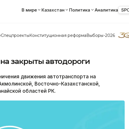
В мире
Казахстан
Политика
Аналитика
SP
е
Спецпроекты
Конституционная реформа
Выборы-2026
ана закрыты автодороги
ичения движения автотранспорта на
Акмолинской, Восточно-Казахстанской,
анайской областей РК.