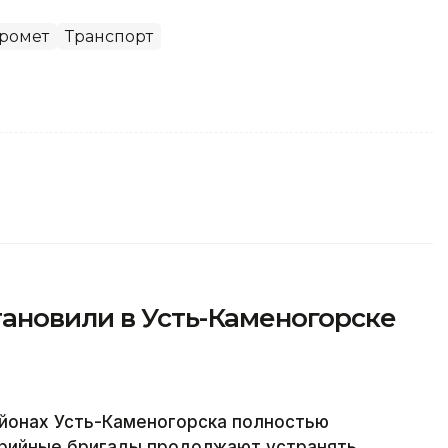
ромет
Транспорт
ановили в Усть-Каменогорске
йонах Усть-Каменогорска полностью
варийные бригады продолжают устранять