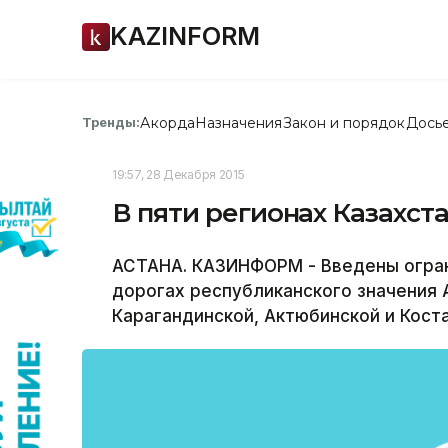
KAZINFORM
Акорда
Назначения
Закон и порядок
Дось
Тренды:
19:57, 28 Декабря 2015
В пяти регионах Казахст
АСТАНА. КАЗИНФОРМ - Введены огран
дорогах республиканского значения 
Карагандинской, Актюбинской и Кост