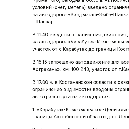
Кроме того, сегодня в 08.30 в Актюбин
условий (снег, метель) введено ограни
на автодороге «Кандыагаш-Эмба-Шалкар-
г.Шалкар.
В 11.40 введены ограничения движения 
на автодороге «Карабутак-Комсомольско
участок от с.Карабутак до границы Кост
В 15.15 запрещено автодвижение для вс
Астрахань», км. 100-243, участок от г.
В 17.00 ч. в Костанайской области в свя
ограничение видимости) введены огран
автотранспорта на автодорогах:
1. «Карабутак-Комсомольское-Денисовка
границы Актюбинской области до п.Ден