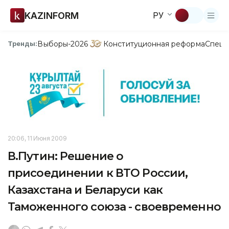
KAZINFORM
РУ
Выборы-2026
Конституционная реформа
Спецп
Тренды:
20:06, 11 Июня 2009
В.Путин: Решение о
присоединении к ВТО России,
Казахстана и Беларуси как
Таможенного союза - своевременно