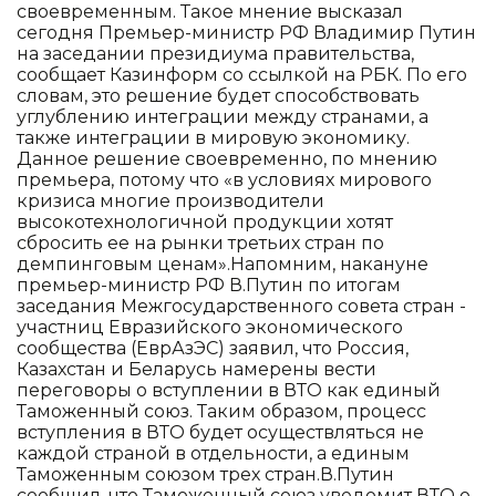
своевременным. Такое мнение высказал
сегодня Премьер-министр РФ Владимир Путин
на заседании президиума правительства,
сообщает Казинформ со ссылкой на РБК. По его
словам, это решение будет способствовать
углублению интеграции между странами, а
также интеграции в мировую экономику.
Данное решение своевременно, по мнению
премьера, потому что «в условиях мирового
кризиса многие производители
высокотехнологичной продукции хотят
сбросить ее на рынки третьих стран по
демпинговым ценам».Напомним, накануне
премьер-министр РФ В.Путин по итогам
заседания Межгосударственного совета стран -
участниц Евразийского экономического
сообщества (ЕврАзЭС) заявил, что Россия,
Казахстан и Беларусь намерены вести
переговоры о вступлении в ВТО как единый
Таможенный союз. Таким образом, процесс
вступления в ВТО будет осуществляться не
каждой страной в отдельности, а единым
Таможенным союзом трех стран.В.Путин
сообщил, что Таможенный союз уведомит ВТО о