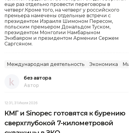
еще раз отдельно провести переговоры в
четверг.Кроме того, на четверг у российского
премьера намечены отдельные встречи с
президентом Израиля Шимоном Пересом,
польским премьером Дональдом Туском,
президентом Монголии Намбарыном
Энхбаяром и президентом Армении Сержем
Саргсяном.
Международная деятельность
Экономика
Мир
без автора
Автор
12:31, 31 Июля 2026
КМГ и Sinopec готовятся к бурению
сверхглубокой 7-километровой
скважины в ЗКО