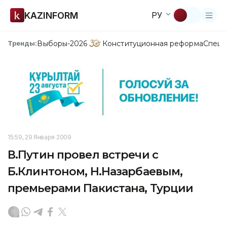
KAZINFORM
РУ
Выборы-2026
Конституционная реформа
Спецп
Тренды:
15:59, 29 Января 2009
В.Путин провел встречи с
Б.Клинтоном, Н.Назарбаевым,
премьерами Пакистана, Турции