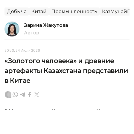
Добыча
Китай
Промышленность
КазМунайГа
Зарина Жакупова
Автор
20:53, 24 Июля 2026
«Золотого человека» и древние
артефакты Казахстана представили
в Китае
В Музее провинции Чжэцзян в городе Ханчжоу
открылась выставка «Культура кочевников
Великой степи», подготовленная Национальным
центральным музеем Республики Казахстан.