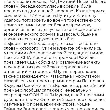
главы правительства РФ Дмитрий Песков.По его
словам, беседа состоялась в среду и была
достаточно длительной, передает Казинформ со
ссылкой на РИА Новости.Путину и Клинтону
удалось поговорить во время торжественного
приема от имени российского премьера,
организованного для участников Всемирного
экономического форума в Давосе."Общение
носило весьма дружественный и
неформальный характер", - сказал Песков, по
словам которого Путин и Клинтон обменялись
мнениями об экономической ситуации в мире,
России, США. Кроме того, премьер РФ и экс-
президент США обсудили различные аспекты
двусторонних российско-американских
отношений.На приеме В.Путин переговорил
также с Президентом Казахстана Нурсултаном
Назарбаевым и премьер-министром Пакистана
Юсуфом Разой Биллани.Кроме того, российский
премьер пообщался также с Генеральным
секретарем ООН Пан Ги Муном, швейцарскими
руководителями.Отдельный разговор состоялся
у Путина и с премьер-министром Турции
Тайипом Эрдоганом, с которым он договорился