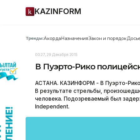
KAZINFORM
Акорда
Назначения
Закон и порядок
Дось
Тренды:
00:27, 29 Декабря 2015
В Пуэрто-Рико полицейс
АСТАНА. КАЗИНФОРМ - В Пуэрто-Рико 
В результате стрельбы, произошедше
человека. Подозреваемый был задер
Independent.