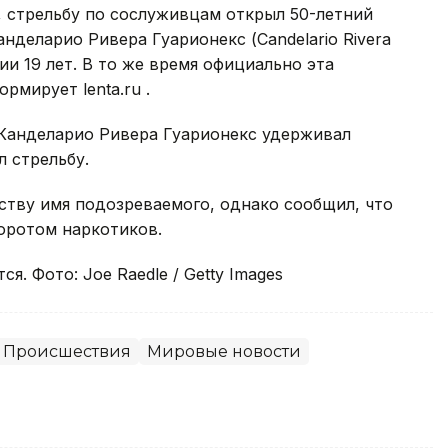
0, стрельбу по сослуживцам открыл 50-летний
нделарио Ривера Гуарионекс (Candelario Rivera
ии 19 лет. В то же время официально эта
мирует lenta.ru .
а Канделарио Ривера Гуарионекс удерживал
л стрельбу.
ству имя подозреваемого, однако сообщил, что
боротом наркотиков.
. Фото: Joe Raedle / Getty Images
Происшествия
Мировые новости