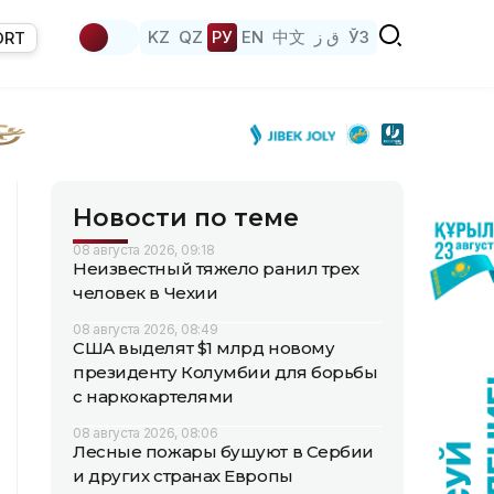
KZ
QZ
РУ
EN
中文
ق ز
ЎЗ
ORT
Новости по теме
08 августа 2026, 09:18
Неизвестный тяжело ранил трех
человек в Чехии
08 августа 2026, 08:49
США выделят $1 млрд новому
президенту Колумбии для борьбы
с наркокартелями
08 августа 2026, 08:06
Лесные пожары бушуют в Сербии
и других странах Европы