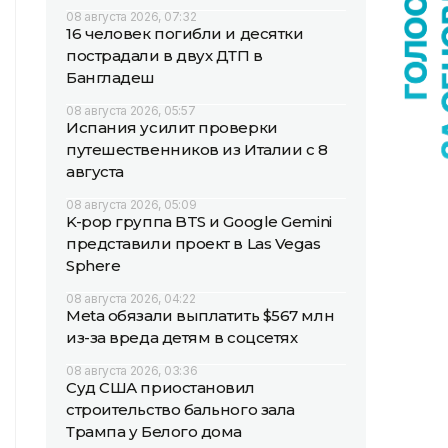
08 августа 2026, 07:32
16 человек погибли и десятки
пострадали в двух ДТП в
Бангладеш
08 августа 2026, 05:57
Испания усилит проверки
путешественников из Италии с 8
августа
08 августа 2026, 05:09
K-pop группа BTS и Google Gemini
представили проект в Las Vegas
Sphere
08 августа 2026, 04:22
Meta обязали выплатить $567 млн
из-за вреда детям в соцсетях
08 августа 2026, 03:36
Суд США приостановил
строительство бального зала
Трампа у Белого дома