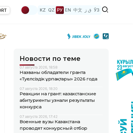
KZ
QZ
РУ
EN
中文
ق ز
ЎЗ
ORT
Новости по теме
07 августа 2026, 18:58
Названы обладатели гранта
«Тәуелсіздік ұрпақтары» 2026 года
07 августа 2026, 18:20
Реакции на грант: казахстанские
абитуриенты узнали результаты
конкурса
07 августа 2026, 17:42
Военные вузы Казахстана
проводят конкурсный отбор