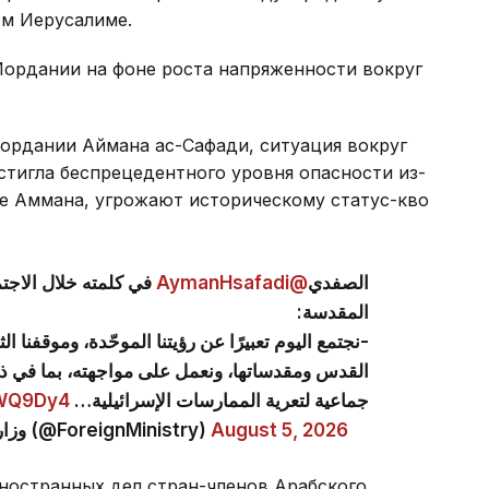
ом Иерусалиме.
Иордании на фоне роста напряженности вокруг
ордании Аймана ас-Сафади, ситуация вокруг
стигла беспрецедентного уровня опасности из-
ке Аммана, угрожают историческому статус-кво
في كلمته خلال الاجتم
@AymanHsafadi
الصفدي
المقدسة:
نجتمع اليوم تعبيرًا عن رؤيتنا الموحّدة، وموقفنا ا
القدس ومقدساتها، ونعمل على مواجهته، بما في 
aWQ9Dy4
جماعية لتعرية الممارسات الإسرائيلية…
— وزارة الخارجية وشؤون المغتربين الأردنية (@ForeignMinistry)
August 5, 2026
ностранных дел стран-членов Арабского