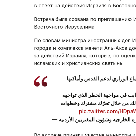
в ответ на действия Израиля в Восточн
Встреча была созвана по приглашению 
Восточного Иерусалима.
По словам министра иностранных дел И
города и комплекса мечети Аль-Акса до
за действий Израиля, которые, по оцен
исламских и христианских святынь.
اع الوزاري لدعم القدس وأماكنها
-لثابت في مواجهة الخطر الذي تواجهه
ذلك من خلال تحرّك مشترك وخطوات
pic.twitter.com/HDp
Во встрече приняли участие министры и