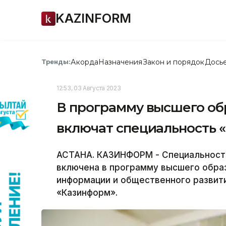
KAZINFORM
Акорда
Назначения
Закон и порядок
Дось
Тренды:
12:53, 03 Августа 2023
В программу высшего об
включат специальность 
АСТАНА. КАЗИНФОРМ - Специальность
включена в программу высшего обра
информации и общественного развит
«Казинформ».