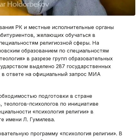
вания РК и местные исполнительные органы
абитуриентов, желающих обучаться в
пециальностям религиозной сферы. На
зовским образованием по специальностям
теология» в разрезе групп образовательных
осударством выделено 287 государственных
я в ответе на официальный запрос МИА
еобходимостью подготовки в стране
, теологов-психологов по инициативе
циальности «психология религии» в
е имени Л. Гумилева.
овательную программу «психология религии». В