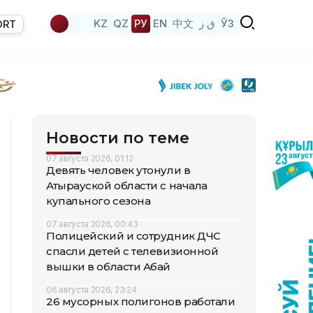
KZ
QZ
РУ
EN
中文
ق ز
ЎЗ
ORT
Новости по теме
07 августа 2026, 01:12
Девять человек утонули в
Атырауской области с начала
купального сезона
07 августа 2026, 00:43
Полицейский и сотрудник ДЧС
спасли детей с телевизионной
вышки в области Абай
06 августа 2026, 23:24
26 мусорных полигонов работали