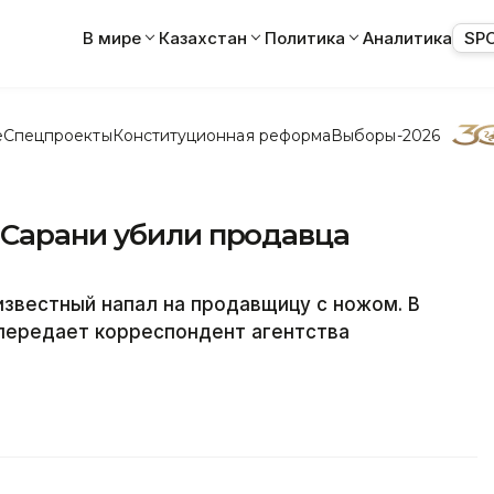
В мире
Казахстан
Политика
Аналитика
SP
е
Спецпроекты
Конституционная реформа
Выборы-2026
 Сарани убили продавца
известный напал на продавщицу с ножом. В
 передает корреспондент агентства