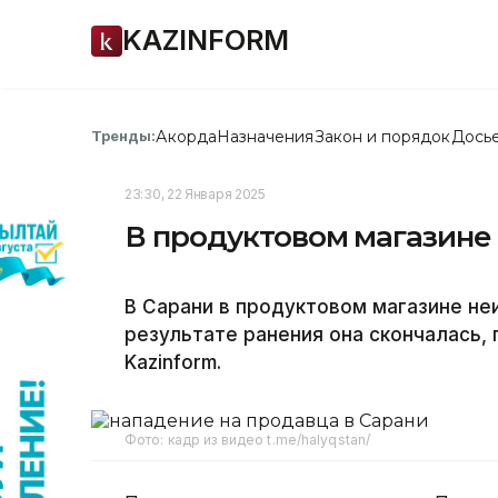
KAZINFORM
Акорда
Назначения
Закон и порядок
Дось
Тренды:
23:30, 22 Января 2025
В продуктовом магазине
В Сарани в продуктовом магазине не
результате ранения она скончалась,
Kazinform.
Фото: кадр из видео t.me/halyqstan/