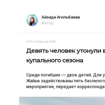
Айзада Агильбаева
Автор
01:12, 07 Августа 2026
Девять человек утонули 
купального сезона
Среди погибших — двое детей. Для у
Жайык задействованы пять беспилот
мероприятия, передает корреспонден