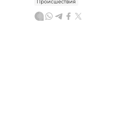
Происшествия
Данагуль Карбаева
Автор
12:44, 06 Августа 2026
Цифровые инструменты, 
От предупреждений о землетрясения
пропавших людей, — агентство
Kazin
инструментов, которые уже сегодня 