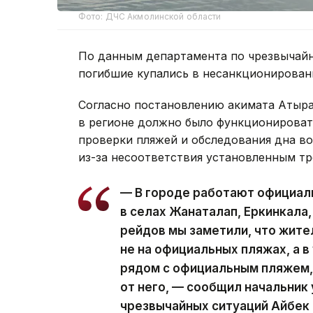
Фото: ДЧС Акмолинской области
По данным департамента по чрезвычайн
погибшие купались в несанкционирован
Согласно постановлению акимата Атырау
в регионе должно было функционироват
проверки пляжей и обследования дна во
из-за несоответствия установленным тр
— В городе работают официал
в селах Жанаталап, Еркинкала
рейдов мы заметили, что жит
не на официальных пляжах, а 
рядом с официальным пляжем, 
от него, — сообщил начальник
чрезвычайных ситуаций Айбек 