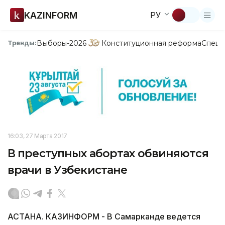
KAZINFORM
РУ
Выборы-2026
Конституционная реформа
Спецп
Тренды:
16:03, 27 Марта 2017
В преступных абортах обвиняются
врачи в Узбекистане
АСТАНА. КАЗИНФОРМ - В Самарканде ведется