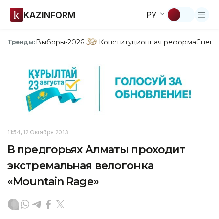
KAZINFORM
РУ
Выборы-2026
Конституционная реформа
Спецп
Тренды:
11:54, 12 Октября 2013
В предгорьях Алматы проходит
экстремальная велогонка
«Mountain Rage»