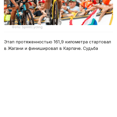
Фото: SprintCycling
Этап протяженностью 161,9 километра стартовал
в Жагани и финишировал в Карпаче. Судьба
победы решилась в концовке гонки, где впереди
осталась группа из трех гонщиков.
На заключительном километре один
из соперников атаковал, а Кристиан Скарони стал
единственным, кто сумел ответить на этот рывок.
Гонщик казахстанской команды стремительно
сокращал отставание, однако до победы ему
не хватило совсем немного — Скарони
финишировал вторым.