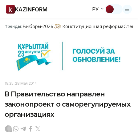
KAZINFORM
РУ
Выборы-2026
Конституционная реформа
Спецп
Тренды:
18:25, 28 Мая 2014
В Правительство направлен
законопроект о саморегулируемых
организациях