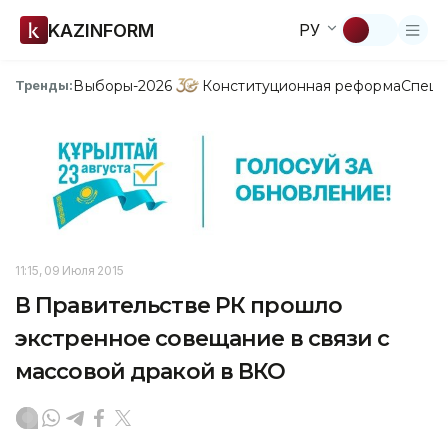
KAZINFORM
РУ
Выборы-2026
Конституционная реформа
Спецп
Тренды:
11:15, 09 Июля 2015
В Правительстве РК прошло
экстренное совещание в связи с
массовой дракой в ВКО