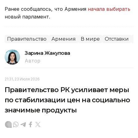
Ранее сообщалось, что Армения
начала выбирать
новый парламент.
Правительство
Армения
В мире
Отставки
П
Зарина Жакупова
Автор
21:31, 23 Июля 2026
Правительство РК усиливает меры
по стабилизации цен на социально
значимые продукты