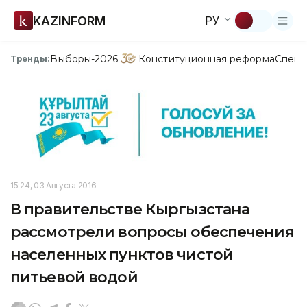
KAZINFORM
РУ
Выборы-2026
Конституционная реформа
Спецп
Тренды:
15:24, 03 Августа 2016
В правительстве Кыргызстана
рассмотрели вопросы обеспечения
населенных пунктов чистой
питьевой водой