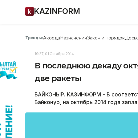
KAZINFORM
Акорда
Назначения
Закон и порядок
Дось
Тренды:
19:27, 01 Октября 2014
В последнюю декаду окт
две ракеты
БАЙКОНЫР. КАЗИНФОРМ - В соответст
Байконур, на октябрь 2014 года запл