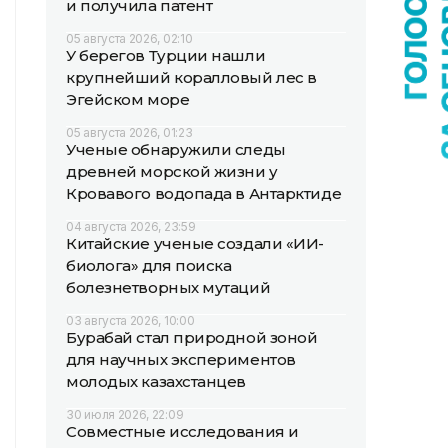
и получила патент
05 августа 2026, 02:10
У берегов Турции нашли
крупнейший коралловый лес в
Эгейском море
05 августа 2026, 01:23
Ученые обнаружили следы
древней морской жизни у
Кровавого водопада в Антарктиде
04 августа 2026, 23:59
Китайские ученые создали «ИИ-
биолога» для поиска
болезнетворных мутаций
03 августа 2026, 10:00
Бурабай стал природной зоной
для научных экспериментов
молодых казахстанцев
30 июля 2026, 22:09
Совместные исследования и