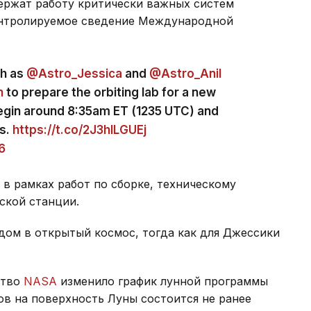
ержат работу критически важных систем
онтролируемое сведение Международной
ch as
@Astro_Jessica
and
@Astro_Anil
n
to prepare the orbiting lab for a new
begin around 8:35am ET (1235 UTC) and
rs.
https://t.co/2J3hlLGUEj
6
 в рамках работ по сборке, техническому
ской станции.
дом в открытый космос, тогда как для Джессики
ство
NASA
изменило график лунной программы
в на поверхность Луны состоится не ранее