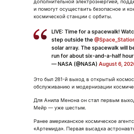
дополнительной электроэнергией, подд
и помогут осуществить безопасное и к
космической станции с орбиты.
LIVE: Time for a spacewalk! Wat
step outside the
@Space_Statio
solar array. The spacewalk will 
run for about six-and-a-half hou
— NASA (@NASA)
August 6, 202
Это был 281-й выход в открытый космос
обслуживанию и модернизации космиче
Для Анила Менона он стал первым выхо
Мейр — уже шестым.
Ранее американское космическое агент
«Артемида». Первая высадка астронавто