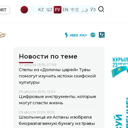
KZ
QZ
РУ
EN
中文
ق ز
ЎЗ
ORT
Новости по теме
07 августа 2026, 07:49
Стелы из «Долины царей» Тувы
помогут изучить истоки скифской
культуры
06 августа 2026, 12:44
Цифровые инструменты, которые
могут спасти жизнь
05 августа 2026, 15:55
Школьница из Астаны изобрела
биоразлагаемую бумагу из травы