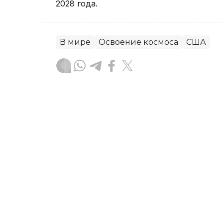
2028 года.
В мире
Освоение космоса
США
Жулдыз Атагельдиева
Автор
21:16, 06 Августа 2026
Лабораторию планетарно
Марс построят в Китае