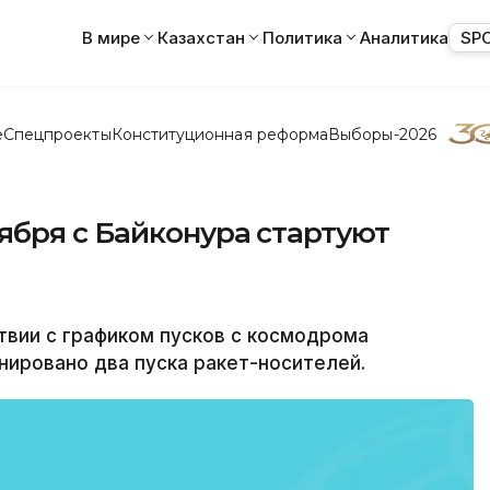
В мире
Казахстан
Политика
Аналитика
SP
е
Спецпроекты
Конституционная реформа
Выборы-2026
ября с Байконура стартуют
вии с графиком пусков с космодрома
анировано два пуска ракет-носителей.