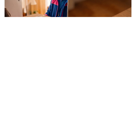
Фото: Kazinform/ИИ
Вокруг покупок на маркетплейсах ходит немало
баек, и одна из них звучит весьма убедительно –
если слишком часто отправлять заказы обратно,
однажды площадка сочтет клиента невыгодным и
закроет ему доступ к аккаунту. Одни
воспринимают это как негласное правило, другие
с недовольством считают, что это попытка