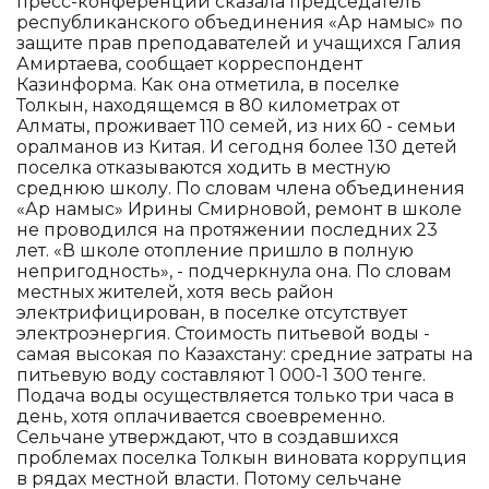
пресс-конференции сказала председатель
республиканского объединения «Ар намыс» по
защите прав преподавателей и учащихся Галия
Амиртаева, сообщает корреспондент
Казинформа. Как она отметила, в поселке
Толкын, находящемся в 80 километрах от
Алматы, проживает 110 семей, из них 60 - семьи
оралманов из Китая. И сегодня более 130 детей
поселка отказываются ходить в местную
среднюю школу. По словам члена объединения
«Ар намыс» Ирины Смирновой, ремонт в школе
не проводился на протяжении последних 23
лет. «В школе отопление пришло в полную
непригодность», - подчеркнула она. По словам
местных жителей, хотя весь район
электрифицирован, в поселке отсутствует
электроэнергия. Стоимость питьевой воды -
самая высокая по Казахстану: средние затраты на
питьевую воду составляют 1 000-1 300 тенге.
Подача воды осуществляется только три часа в
день, хотя оплачивается своевременно.
Сельчане утверждают, что в создавшихся
проблемах поселка Толкын виновата коррупция
в рядах местной власти. Потому сельчане