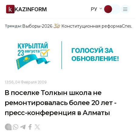
KAZINFORM
РУ
Выборы-2026
Конституционная реформа
Спецп
Тренды:
13:56, 04 Февраля 2009
В поселке Толкын школа не
ремонтировалась более 20 лет -
пресс-конференция в Алматы