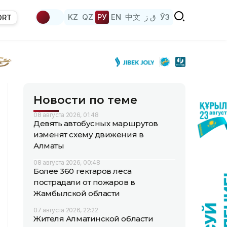
KZ
QZ
РУ
EN
中文
ق ز
ЎЗ
ORT
Новости по теме
08 августа 2026, 01:48
Девять автобусных маршрутов
изменят схему движения в
Алматы
08 августа 2026, 00:48
Более 360 гектаров леса
пострадали от пожаров в
Жамбылской области
07 августа 2026, 22:22
Жителя Алматинской области