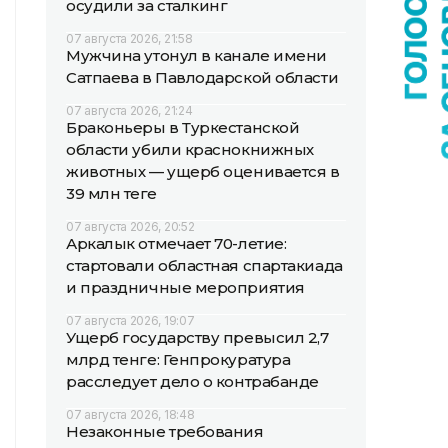
осудили за сталкинг
07 августа 2026, 21:58
Мужчина утонул в канале имени
Сатпаева в Павлодарской области
07 августа 2026, 21:24
Браконьеры в Туркестанской
области убили краснокнижных
животных — ущерб оценивается в
39 млн теңге
07 августа 2026, 20:52
Аркалык отмечает 70-летие:
стартовали областная спартакиада
и праздничные мероприятия
07 августа 2026, 19:07
Ущерб государству превысил 2,7
млрд тенге: Генпрокуратура
расследует дело о контрабанде
07 августа 2026, 18:48
Незаконные требования