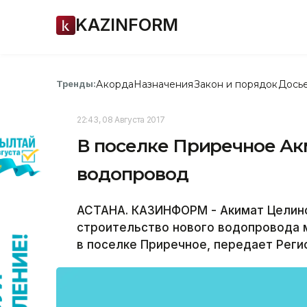
KAZINFORM
Акорда
Назначения
Закон и порядок
Дось
Тренды:
22:43, 08 Августа 2017
В поселке Приречное Ак
водопровод
АСТАНА. КАЗИНФОРМ - Акимат Целино
строительство нового водопровода м
в поселке Приречное, передает Реги