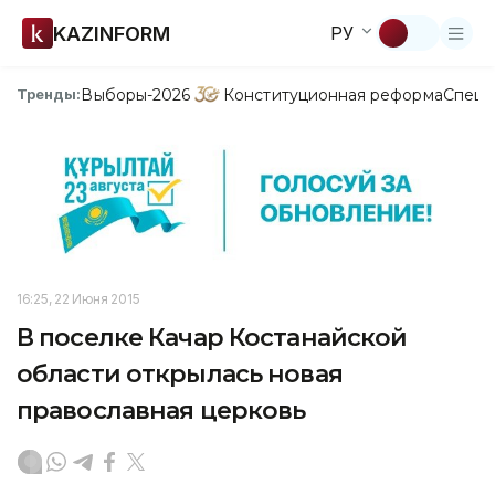
KAZINFORM
РУ
Выборы-2026
Конституционная реформа
Спецп
Тренды:
16:25, 22 Июня 2015
В поселке Качар Костанайской
области открылась новая
православная церковь