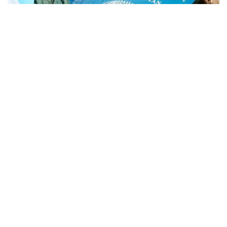
Фото: Kazinform
Подать заявление можно будет на сайте
Национального центра тестирования
app.testcenter.kz
или через приложение UTO.
Тестирование пройдет 22 августа.
Тестирование состоит из 3 блоков:
тест по казахскому языку — 30 заданий,
пороговый балл — 15;
тест по основам Конституции Республики