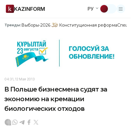
KAZINFORM
РУ
Выборы-2026
Конституционная реформа
Спецп
Тренды:
04:31, 12 Мая 2013
В Польше бизнесмена судят за
экономию на кремации
биологических отходов