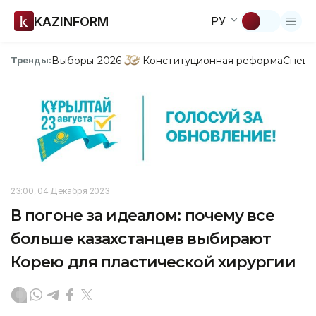
KAZINFORM
РУ
Выборы-2026
Конституционная реформа
Спецп
Тренды:
23:00, 04 Декабря 2023
В погоне за идеалом: почему все
больше казахстанцев выбирают
Корею для пластической хирургии