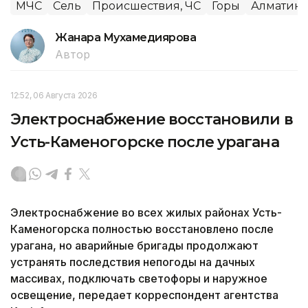
МЧС
Сель
Происшествия, ЧС
Горы
Алматинс
Жанара Мухамедиярова
Автор
12:52, 06 Августа 2026
Электроснабжение восстановили в
Усть-Каменогорске после урагана
Электроснабжение во всех жилых районах Усть-
Каменогорска полностью восстановлено после
урагана, но аварийные бригады продолжают
устранять последствия непогоды на дачных
массивах, подключать светофоры и наружное
освещение, передает корреспондент агентства