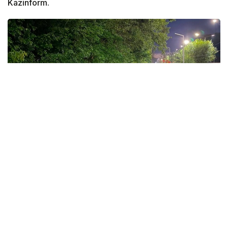
Kazinform.
Фото: акимат Усть-Каменогорска
По данным городского акимата, основные
аварийно-восстановительные работы на объектах
жилого фонда и социальной сферы завершены.
— Электроснабжение во всех ранее