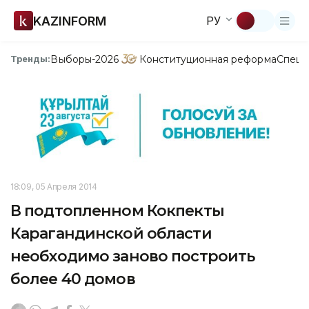
KAZINFORM
РУ
Выборы-2026
Конституционная реформа
Спецп
Тренды:
18:09, 05 Апреля 2014
В подтопленном Кокпекты
Карагандинской области
необходимо заново построить
более 40 домов