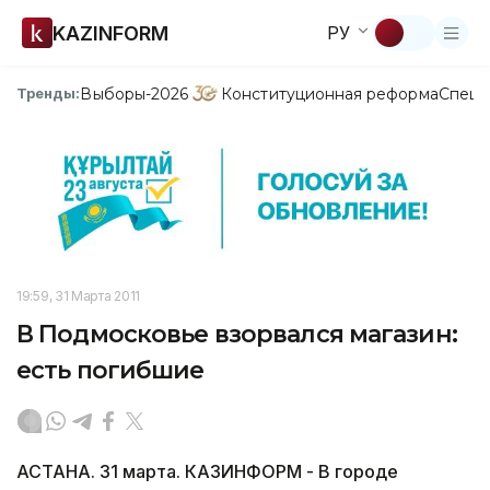
KAZINFORM
РУ
Выборы-2026
Конституционная реформа
Спецп
Тренды:
19:59, 31 Марта 2011
В Подмосковье взорвался магазин:
есть погибшие
АСТАНА. 31 марта. КАЗИНФОРМ - В городе