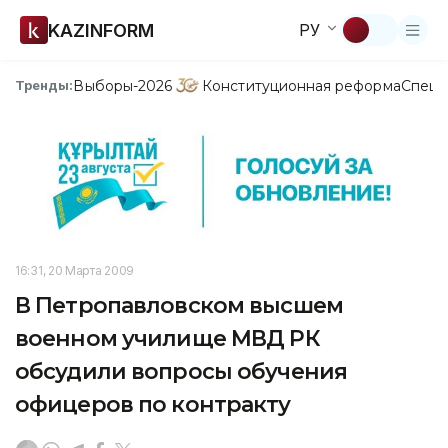
KAZINFORM
РУ
Выборы-2026
Конституционная реформа
Спецп
Тренды:
16:31, 20 Марта 2009
В Петропавловском высшем
военном училище МВД РК
обсудили вопросы обучения
офицеров по контракту