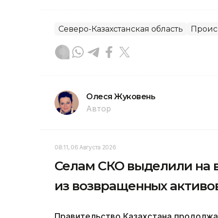
Северо-Казахстанская область
Проис
Олеся Жуковень
Автор
08:11, 06 Августа 2026
Селам СКО выделили на в
из возвращенных активо
Правительство Казахстана продолжа