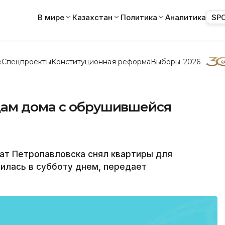
В мире
Казахстан
Политика
Аналитика
SP
е
Спецпроекты
Конституционная реформа
Выборы-2026
цам дома с обрушившейся
т Петропавловска снял квартиры для
илась в субботу днем, передает