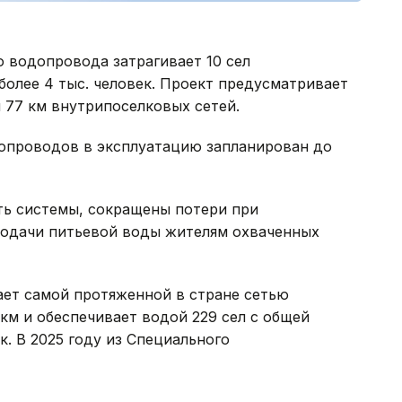
 водопровода затрагивает 10 сел
олее 4 тыс. человек. Проект предусматривает
 77 км внутрипоселковых сетей.
опроводов в эксплуатацию запланирован до
ть системы, сокращены потери при
подачи питьевой воды жителям охваченных
ает самой протяженной в стране сетью
 км и обеспечивает водой 229 сел с общей
к. В 2025 году из Специального
анной инфраструктуры было направлено свыше
финансированием 48 проектов.