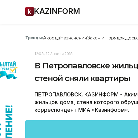
KAZINFORM
Акорда
Назначения
Закон и порядок
Дось
Тренды:
12:03, 22 Апреля 2018
В Петропавловске жиль
стеной сняли квартиры
ПЕТРОПАВЛОВСК. КАЗИНФОРМ - Акима
жильцов дома, стена которого обруш
корреспондент МИА «Казинформ».