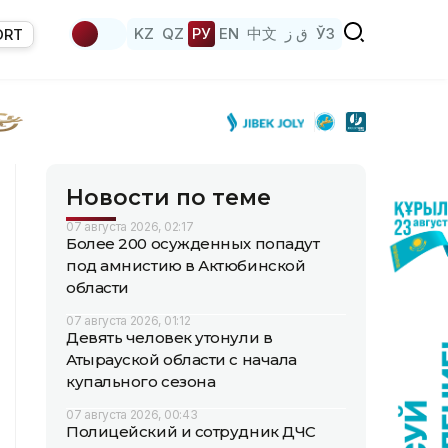
KZ
QZ
РУ
EN
中文
ق ز
ЎЗ
ORT
Новости по теме
07 августа 2026, 02:17
Более 200 осужденных попадут
под амнистию в Актюбинской
области
07 августа 2026, 01:12
Девять человек утонули в
Атырауской области с начала
купального сезона
07 августа 2026, 00:43
Полицейский и сотрудник ДЧС