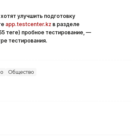
 хотят улучшить подготовку
те
app.testcenter.kz
в разделе
5 теңге) пробное тестирование, —
ре тестирования.
во
Общество