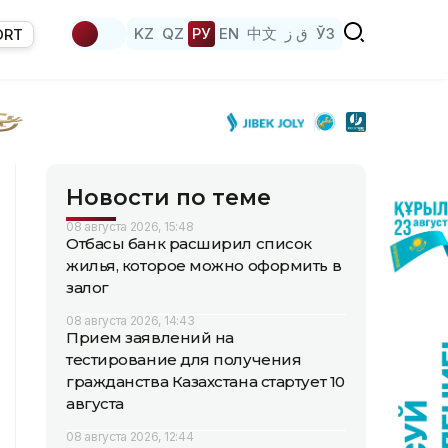
KZ
QZ
РУ
EN
中文
ق ز
ЎЗ
ORT
Новости по теме
08 августа 2026, 15:48
Отбасы банк расширил список
жилья, которое можно оформить в
залог
08 августа 2026, 14:43
Прием заявлений на
тестирование для получения
гражданства Казахстана стартует 10
августа
08 августа 2026, 12:44