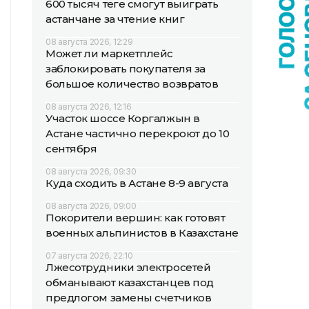
600 тысяч теңге смогут выиграть
астанчане за чтение книг
08 августа 2026, 12:29
Может ли маркетплейс
заблокировать покупателя за
большое количество возвратов
08 августа 2026, 12:16
Участок шоссе Коргалжын в
Астане частично перекроют до 10
сентября
08 августа 2026, 09:30
Куда сходить в Астане 8-9 августа
08 августа 2026, 09:00
Покорители вершин: как готовят
военных альпинистов в Казахстане
07 августа 2026, 22:10
Лжесотрудники электросетей
обманывают казахстанцев под
предлогом замены счетчиков