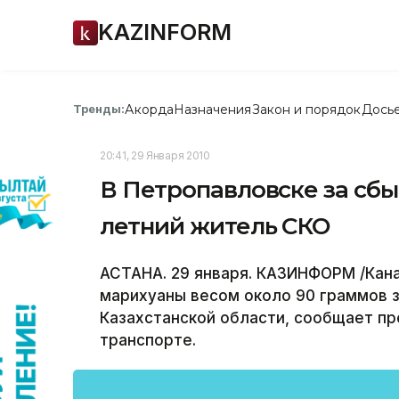
KAZINFORM
Акорда
Назначения
Закон и порядок
Дось
Тренды:
20:41, 29 Января 2010
В Петропавловске за сбы
летний житель СКО
АСТАНА. 29 января. КАЗИНФОРМ /Кана
марихуаны весом около 90 граммов 
Казахстанской области, сообщает п
транспорте.