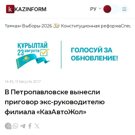
KAZINFORM
РУ
Выборы-2026
Конституционная реформа
Спецп
Тренды:
14:45, 11 Августа 2017
В Петропавловске вынесли
приговор экс-руководителю
филиала «КазАвтоЖол»