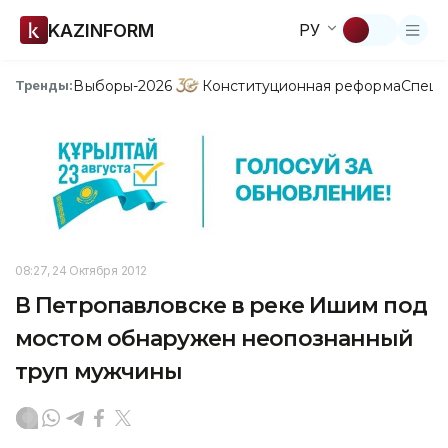
KAZINFORM
РУ
Выборы-2026
Конституционная реформа
Спецп
Тренды:
08:27, 24 Октября 2012
В Петропавловске в реке Ишим под
мостом обнаружен неопознанный
труп мужчины