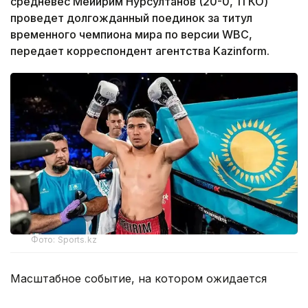
средневес Мейирим Нурсултанов (20-0, 11 КО)
проведет долгожданный поединок за титул
временного чемпиона мира по версии WBC,
передает корреспондент агентства Kazinform.
Фото: Sports.kz
Масштабное событие, на котором ожидается
долгожданное возвращение Нурсултанова