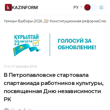
KAZINFORM
РУ
Выборы-2026
Конституционная реформа
Спецп
Тренды:
17:21, 07 Декабря 2009
В Петропавловске стартовала
спартакиада работников культуры,
посвященная Дню независимости
РК