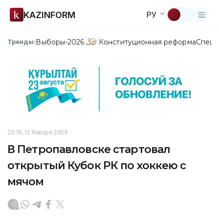
KAZINFORM
РУ
Выборы-2026
Конституционная реформа
Спецп
Тренды:
20:16, 12 Января 2009
В Петропавловске стартовал
открытый Кубок РК по хоккею с
мячом