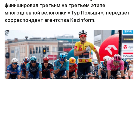
финишировал третьим на третьем этапе
многодневной велогонки «Тур Польши», передает
корреспондент агентства Kazinform.
Фото: SprintCycling
Третий этап протяженностью 193,5 километра
прошел между Гожувом-Велькопольским
и Зелена-Гурой. После напряженной концовки