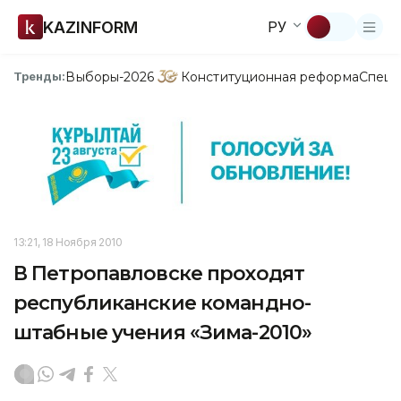
KAZINFORM
РУ
Выборы-2026
Конституционная реформа
Спецп
Тренды:
13:21, 18 Ноября 2010
В Петропавловске проходят
республиканские командно-
штабные учения «Зима-2010»