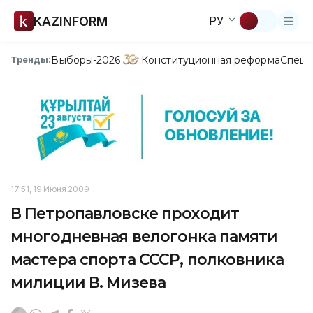
KAZINFORM
РУ
Выборы-2026
Конституционная реформа
Спецп
Тренды:
17:51, 19 Июня 2009
В Петропавловске проходит
многодневная велогонка памяти
мастера спорта СССР, полковника
милиции В. Мизева