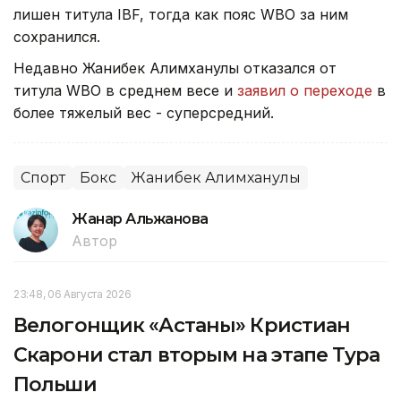
лишен титула IBF, тогда как пояс WBO за ним
сохранился.
Недавно Жанибек Алимханулы отказался от
титула WBO в среднем весе и
заявил о переходе
в
более тяжелый вес - суперсредний.
Спорт
Бокс
Жанибек Алимханулы
Жанар Альжанова
Автор
23:48, 06 Августа 2026
Велогонщик «Астаны» Кристиан
Скарони стал вторым на этапе Тура
Польши