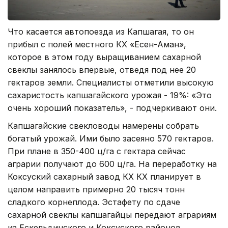
Что касается автопоезда из Капшагая, то он
прибыл с полей местного КХ «Есен-Аман»,
которое в этом году выращиванием сахарной
свеклы занялось впервые, отведя под нее 20
гектаров земли. Специалисты отметили высокую
сахаристость капшагайского урожая - 19%: «Это
очень хороший показатель», - подчеркивают они.
Капшагайские свекловоды намерены собрать
богатый урожай. Ими было засеяно 570 гектаров.
При плане в 350-400 ц/га с гектара сейчас
аграрии получают до 600 ц/га. На переработку на
Коксуский сахарный завод КХ КХ планирует в
целом направить примерно 20 тысяч тонн
сладкого корнеплода. Эстафету по сдаче
сахарной свеклы капшагайцы передают аграриям
из Ескельдинского и Коксуского районов.