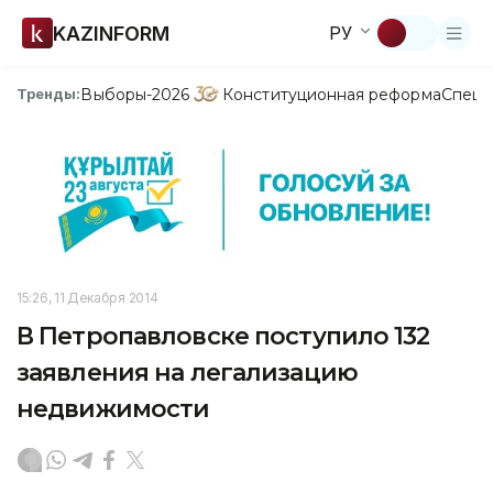
KAZINFORM
РУ
Выборы-2026
Конституционная реформа
Спецп
Тренды:
15:26, 11 Декабря 2014
В Петропавловске поступило 132
заявления на легализацию
недвижимости