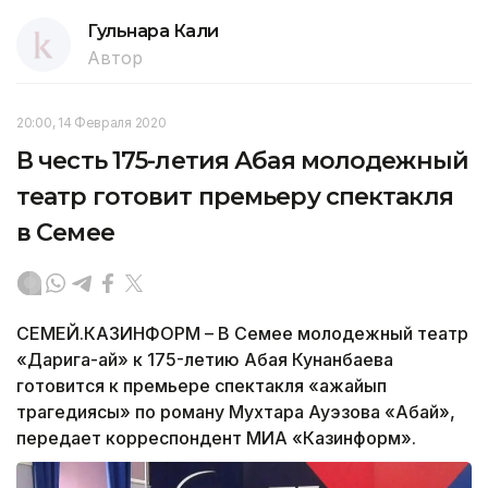
Гульнара Кали
Автор
20:00, 14 Февраля 2020
В честь 175-летия Абая молодежный
театр готовит премьеру спектакля
в Семее
СЕМЕЙ.КАЗИНФОРМ – В Семее молодежный театр
«Дарига-ай» к 175-летию Абая Кунанбаева
готовится к премьере спектакля «Ғажайып
трагедиясы» по роману Мухтара Ауэзова «Абай»,
передает корреспондент МИА «Казинформ».