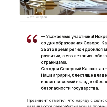
Фото: Акорда
— Уважаемые участники! Искр
со дня образования Северо-Ка
За это время регион добился 
развитии, а его летопись обо
страницами.
Сегодня Северный Казахстан —
Наши аграрии, блестяще влад
вносят весомый вклад в обес
безопасности государства.
Президент отметил, что наряду с сельс
развиваются перерабатывающая промыш