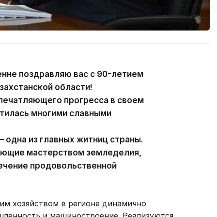
енне поздравляю вас с 90-летием
захстанской области!
впечатляющего прогресса в своем
гатилась многими славными
 одна из главных житниц страны.
еющие мастерством земледелия,
печение продовольственной
ким хозяйством в регионе динамично
ленность и машиностроение. Реализуются