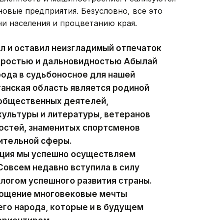
овые предприятия. Безусловно, все это
и населения и процветанию края.
л и оставил неизгладимый отпечаток
удростью и дальновидностью Абылай
рода в судьбоносное для нашей
анская область является родиной
 общественных деятелей,
ультуры и литературы, ветеранов
остей, знаменитых спортсменов
ительной сферы.
ация мы успешно осуществляем
овсем недавно вступила в силу
алогом успешного развития страны.
лощение многовековые мечты
го народа, которые и в будущем