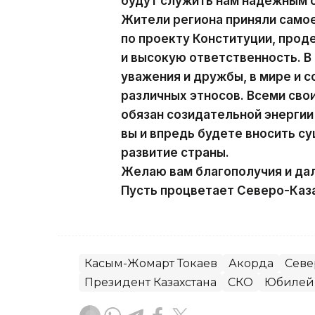
будут служить нам надежным 
Жители региона приняли само
по проекту Конституции, про
и высокую ответственность. В
уважения и дружбы, в мире и 
различных этносов. Всеми св
обязан созидательной энергии 
вы и впредь будете вносить с
развитие страны.
Желаю вам благополучия и да
Пусть процветает Северо-Каза
Касым-Жомарт Токаев
Акорда
Севе
Президент Казахстана
СКО
Юбилей