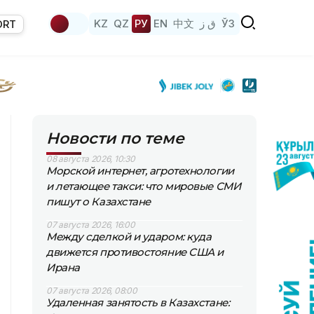
KZ
QZ
РУ
EN
中文
ق ز
ЎЗ
ORT
Новости по теме
08 августа 2026, 10:30
Морской интернет, агротехнологии
и летающее такси: что мировые СМИ
пишут о Казахстане
07 августа 2026, 16:00
Между сделкой и ударом: куда
движется противостояние США и
Ирана
07 августа 2026, 08:00
Удаленная занятость в Казахстане: