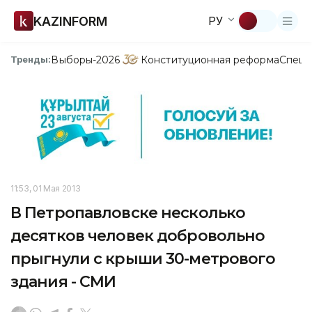
KAZINFORM
РУ
Выборы-2026
Конституционная реформа
Спецп
Тренды:
11:53, 01 Мая 2013
В Петропавловске несколько
десятков человек добровольно
прыгнули с крыши 30-метрового
здания - СМИ