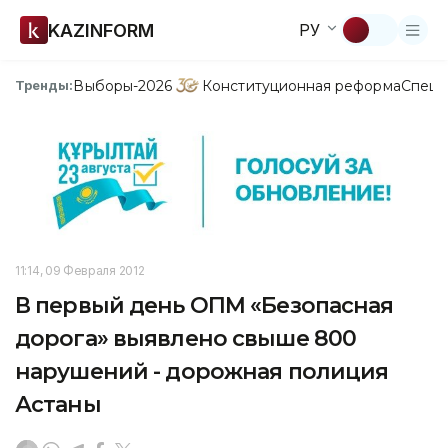
KAZINFORM
РУ
Выборы-2026
Конституционная реформа
Спецп
Тренды:
11:14, 09 Февраля 2012
В первый день ОПМ «Безопасная
дорога» выявлено свыше 800
нарушений - дорожная полиция
Астаны