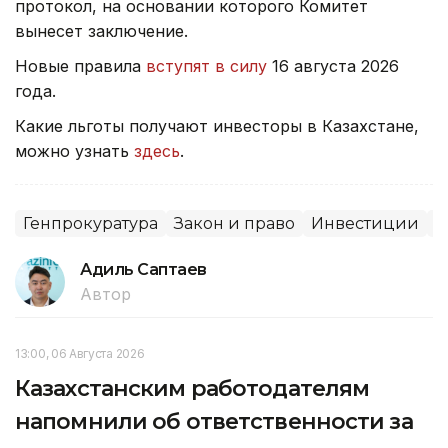
протокол, на основании которого Комитет
вынесет заключение.
Новые правила
вступят в силу
16 августа 2026
года.
Какие льготы получают инвесторы в Казахстане,
можно узнать
здесь
.
Генпрокуратура
Закон и право
Инвестиции
С
Адиль Саптаев
Автор
13:00, 06 Августа 2026
Казахстанским работодателям
напомнили об ответственности за