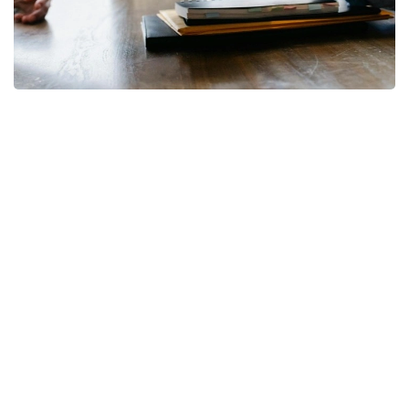
Фото: pixabay
— Коллективный трудовой договор, в
соответствии с требованиями Трудового
кодекса, может устанавливать
дополнительные льготы и гарантии для
работников. Наиболее распространенной
дополнительной гарантией являются
дополнительные трудовые отпуска,
гарантии для работников с семейными
обязанностями, а также дополнительные
выплаты, повышение гарантии оплаты
труда, гарантии по охране труда. Все эти
дополнительные требования могут