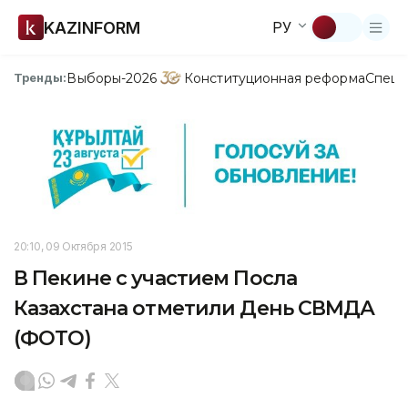
KAZINFORM
РУ
Выборы-2026
Конституционная реформа
Спецп
Тренды:
20:10, 09 Октября 2015
В Пекине с участием Посла
Казахстана отметили День СВМДА
(ФОТО)