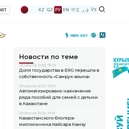
KZ
QZ
РУ
EN
中文
ق ز
ЎЗ
ORT
Новости по теме
06 августа 2026, 18:39
Доля государства в ERG перешла в
собственность «Самрук-Қазына»
06 августа 2026, 18:20
Автоматизировано назначение
ряда пособий для семей с детьми
в Казахстане
06 августа 2026, 18:16
Казахстанского блогера-
миллионника Кайсара Камзу