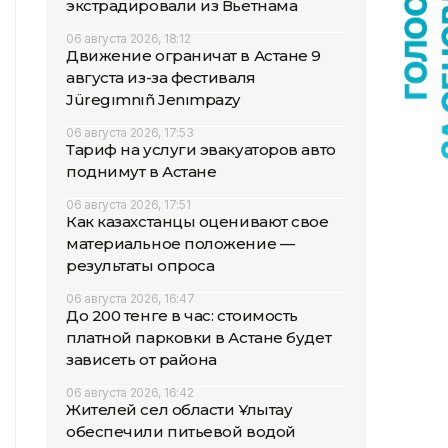
экстрадировали из Вьетнама
06 августа 2026, 18:12
Движение ограничат в Астане 9
августа из-за фестиваля
Jüregımnıñ Jenımpazy
06 августа 2026, 17:53
Тариф на услуги эвакуаторов авто
поднимут в Астане
06 августа 2026, 17:51
Как казахстанцы оценивают свое
материальное положение —
результаты опроса
06 августа 2026, 16:47
До 200 тенге в час: стоимость
платной парковки в Астане будет
зависеть от района
06 августа 2026, 16:42
Жителей сел области Ұлытау
обеспечили питьевой водой