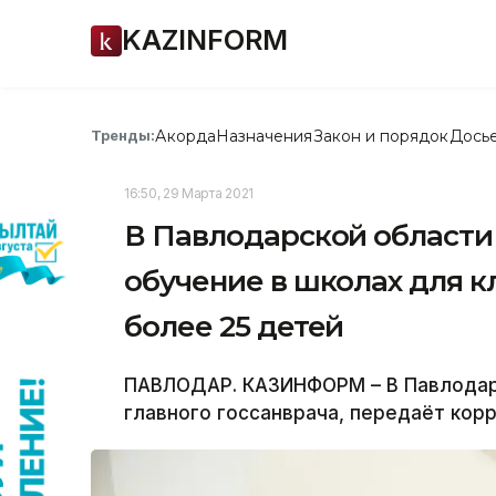
KAZINFORM
Акорда
Назначения
Закон и порядок
Дось
Тренды:
16:50, 29 Марта 2021
В Павлодарской области
обучение в школах для к
более 25 детей
ПАВЛОДАР. КАЗИНФОРМ – В Павлодар
главного госсанврача, передаёт кор