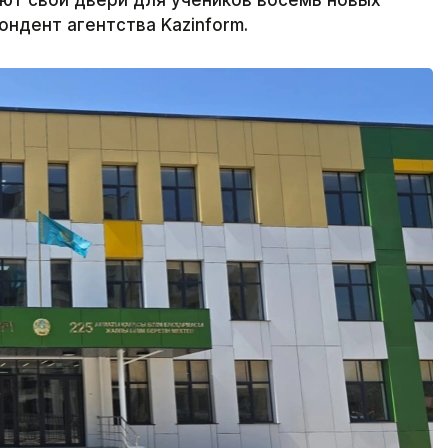
оют свои двери для учеников восемь новых
ндент агентства Kazinform.