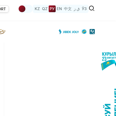
KZ
QZ
РУ
EN
中文
ق ز
ЎЗ
ORT