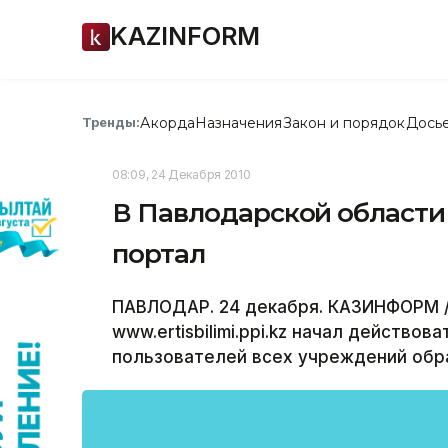
KAZINFORM
Акорда
Назначения
Закон и порядок
Дось
Тренды:
08:09, 24 Декабря 2010
В Павлодарской области
портал
ПАВЛОДАР. 24 декабря. КАЗИНФОРМ /
www.ertisbilimi.ppi.kz начал действо
пользователей всех учреждений обра