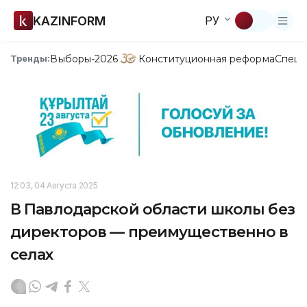
KAZINFORM
РУ
Выборы-2026
Конституционная реформа
Спецп
Тренды:
12:03, 04 Августа 2025
В Павлодарской области школы без
директоров — преимущественно в
селах