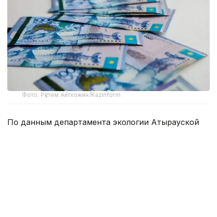
Фото: Рүстем Айтхожин/Kazinform
По данным департамента экологии Атырауской
области, за этот период проведено 17
мероприятий государственного контроля
за соблюдением экологических требований.
В их числе пять профилактических проверок, семь
внеплановых и пять проверок на соответствие
установленным требованиям.
В ходе проверок выявлено 68 нарушений