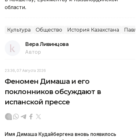
области.
Культура
Общество
История Казахстана
Павло
Вера Ливинцова
Автор
23:36, 07 Августа 2026
Феномен Димаша и его
поклонников обсуждают в
испанской прессе
Имя Димаша Кудайбергена вновь появилось