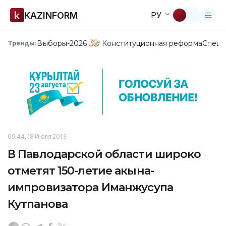
KAZINFORM
РУ
Выборы-2026
Конституционная реформа
Спецп
Тренды:
09:44, 18 Июля 2013
В Павлодарской области широко
отметят 150-летие акына-
импровизатора Иманжусупа
Кутпанова