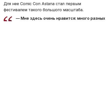
Для нее Comic Con Astana стал первым
фестивалем такого большого масштаба.
— Мне здесь очень нравится: много разных
образов, интересных людей, магазинов
и ярмарок. Очень классные художники,
за которыми интересно наблюдать. Я была
на других фестивалях, но такого большого
масштаба вижу впервые, — сказала она.